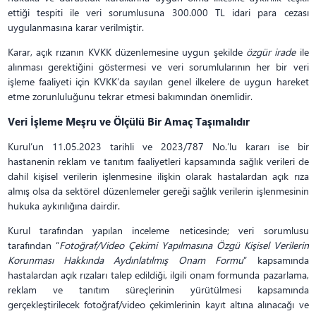
ettiği tespiti ile veri sorumlusuna 300.000 TL idari para cezası
uygulanmasına karar verilmiştir.
Karar, açık rızanın KVKK düzenlemesine uygun şekilde
özgür irade
ile
alınması gerektiğini göstermesi ve veri sorumlularının her bir veri
işleme faaliyeti için KVKK’da sayılan genel ilkelere de uygun hareket
etme zorunluluğunu tekrar etmesi bakımından önemlidir.
Veri İşleme Meşru ve Ölçülü Bir Amaç Taşımalıdır
Kurul’un 11.05.2023 tarihli ve 2023/787 No.’lu kararı ise bir
hastanenin reklam ve tanıtım faaliyetleri kapsamında sağlık verileri de
dahil kişisel verilerin işlenmesine ilişkin olarak hastalardan açık rıza
almış olsa da sektörel düzenlemeler gereği sağlık verilerin işlenmesinin
hukuka aykırılığına dairdir.
Kurul tarafından yapılan inceleme neticesinde; veri sorumlusu
tarafından “
Fotoğraf/Video Çekimi Yapılmasına Özgü Kişisel Verilerin
Korunması Hakkında Aydınlatılmış Onam Formu
” kapsamında
hastalardan açık rızaları talep edildiği, ilgili onam formunda pazarlama,
reklam ve tanıtım süreçlerinin yürütülmesi kapsamında
gerçekleştirilecek fotoğraf/video çekimlerinin kayıt altına alınacağı ve