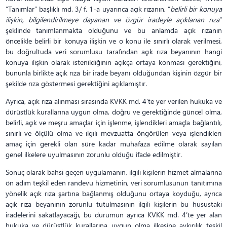
“Tanımlar” başlıklı md. 3/ f. 1-a uyarınca açık rızanın, “
belirli bir konuya
ilişkin, bilgilendirilmeye dayanan ve özgür iradeyle açıklanan rıza
”
şeklinde tanımlanmakta olduğunu ve bu anlamda açık rızanın
öncelikle belirli bir konuya ilişkin ve o konu ile sınırlı olarak verilmesi,
bu doğrultuda veri sorumlusu tarafından açık rıza beyanının hangi
konuya ilişkin olarak istenildiğinin açıkça ortaya konması gerektiğini,
bununla birlikte açık rıza bir irade beyanı olduğundan kişinin özgür bir
şekilde rıza göstermesi gerektiğini açıklamıştır.
Ayrıca, açık rıza alınması sırasında KVKK md. 4’te yer verilen hukuka ve
dürüstlük kurallarına uygun olma, doğru ve gerektiğinde güncel olma,
belirli, açık ve meşru amaçlar için işlenme, işlendikleri amaçla bağlantılı,
sınırlı ve ölçülü olma ve ilgili mevzuatta öngörülen veya işlendikleri
amaç için gerekli olan süre kadar muhafaza edilme olarak sayılan
genel ilkelere uyulmasının zorunlu olduğu ifade edilmiştir.
Sonuç olarak bahsi geçen uygulamanın, ilgili kişilerin hizmet almalarına
ön adım teşkil eden randevu hizmetinin, veri sorumlusunun tanıtımına
yönelik açık rıza şartına bağlanmış olduğunu ortaya koyduğu, ayrıca
açık rıza beyanının zorunlu tutulmasının ilgili kişilerin bu husustaki
iradelerini sakatlayacağı, bu durumun ayrıca KVKK md. 4’te yer alan
hukuka ve dürüstlük kurallarına uygun olma ilkesine aykırılık teşkil