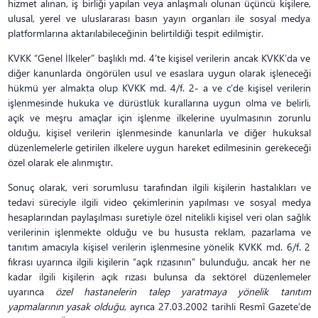
hizmet alınan, iş birliği yapılan veya anlaşmalı olunan üçüncü kişilere,
ulusal, yerel ve uluslararası basın yayın organları ile sosyal medya
platformlarına aktarılabileceğinin belirtildiği tespit edilmiştir.
KVKK “Genel İlkeler” başlıklı md. 4’te kişisel verilerin ancak KVKK’da ve
diğer kanunlarda öngörülen usul ve esaslara uygun olarak işleneceği
hükmü yer almakta olup KVKK md. 4/f. 2- a ve c’de kişisel verilerin
işlenmesinde hukuka ve dürüstlük kurallarına uygun olma ve belirli,
açık ve meşru amaçlar için işlenme ilkelerine uyulmasının zorunlu
olduğu, kişisel verilerin işlenmesinde kanunlarla ve diğer hukuksal
düzenlemelerle getirilen ilkelere uygun hareket edilmesinin gerekeceği
özel olarak ele alınmıştır.
Sonuç olarak, veri sorumlusu tarafından ilgili kişilerin hastalıkları ve
tedavi süreciyle ilgili video çekimlerinin yapılması ve sosyal medya
hesaplarından paylaşılması suretiyle özel nitelikli kişisel veri olan sağlık
verilerinin işlenmekte olduğu ve bu hususta reklam, pazarlama ve
tanıtım amacıyla kişisel verilerin işlenmesine yönelik KVKK md. 6/f. 2
fıkrası uyarınca ilgili kişilerin “açık rızasının” bulunduğu, ancak her ne
kadar ilgili kişilerin açık rızası bulunsa da sektörel düzenlemeler
uyarınca
özel hastanelerin talep yaratmaya yönelik tanıtım
yapmalarının yasak olduğu
, ayrıca 27.03.2002 tarihli Resmî Gazete’de