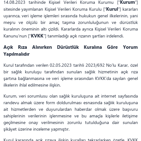
Kurum
14.08.2023 tarihinde Kişisel Verileri Koruma Kurumu [“
”]
Kurul
sitesinde yayımlanan Kişisel Verileri Koruma Kurulu [“
”] kararları
uyarınca, veri işleme işlemleri sırasında hukukun genel ilkelerinin, yani
meşru ve ölçülü bir amaç taşıma zorunluluğunun ve dürüstlük
kuralının öneminin altı çizildi. Kararlarda ayrıca Kişisel Verileri Koruma
KVKK
Kanunu’nun [“
”] tanımladığı açık rızanın şartları irdelendi.
Açık Rıza Alınırken Dürüstlük Kuralına Göre Yorum
Yapılmalıdır
Kurul tarafından verilen 02.05.2023 tarihli 2023/692 No’lu Karar, özel
bir sağlık kuruluşu tarafından sunulan sağlık hizmetinin açık rıza
şartına bağlanmasına ve veri işleme sırasından KVKK’da sayılan genel
ilkelerin ihlal edilmesine ilişkin.
Kurum, veri sorumlusu olan sağlık kuruluşuna ait internet sayfasında
randevu almak üzere form doldurulması esnasında sağlık kuruluşuna
ait hizmetlerden ve duyurulardan haberdar olmak üzere başvuru
sahiplerinin verilerinin işlenmesine ve bu amaçla kişilerle iletişime
geçilmesine onay verilmesinin zorunlu tutulduğuna dair sunulan
şikâyet üzerine inceleme yapmıştır.
Kurul kararında açık rızaya ilişkin kuralları tekrarlarken özetle, KVKK