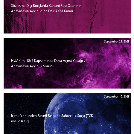
Sözleşme Dışı Borçlarda Kanuni Faiz Oranının
Anayasa’ya Aykırılığına Dair AYM Kararı
September 23, 2025
HUAK m. 18/5 Kapsamında Dava Açma Yasağı ve
Anayasa’ya Aykırılık Sorunu
September 16, 2025
İçerik Yönünden Resmî Belgede Sahtecilik Suçu [TCK
md. 204 f.2]